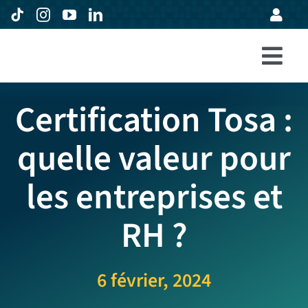
Passer
au
contenu
Togg
Accueil
Navi
Certification Tosa :
Formations
quelle valeur pour
Entreprises
les entreprises et
Avis
Expertise
RH ?
À propos
6 février, 2024