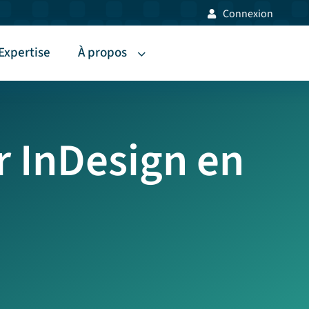
Connexion
Expertise
À propos
r InDesign en