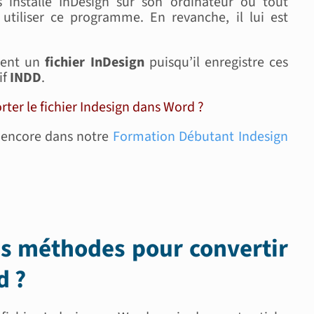
s installé InDesign sur son ordinateur ou tout
tiliser ce programme. En revanche, il lui est
ment un
fichier InDesign
puisqu’il enregistre ces
if
INDD
.
er le fichier Indesign dans Word ?
s encore dans notre
Formation Débutant Indesign
tes méthodes pour convertir
d ?