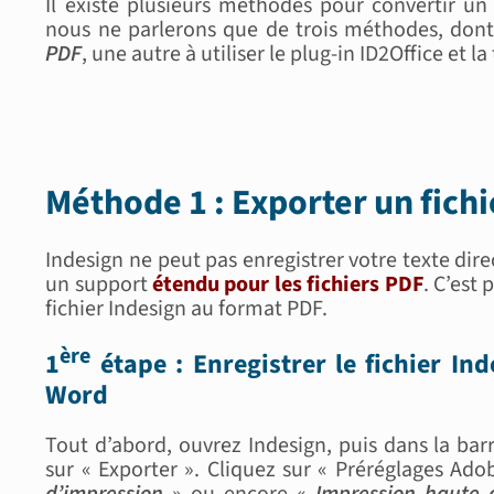
Il existe plusieurs méthodes pour convertir un 
nous ne parlerons que de trois méthodes, dont
PDF
, une autre à utiliser le plug-in ID2Office et l
Méthode 1 : Exporter un fich
Indesign ne peut pas enregistrer votre texte dir
un support
étendu pour les fichiers PDF
. C’est
fichier Indesign au format PDF.
ère
1
étape : Enregistrer le fichier In
Word
Tout d’abord, ouvrez Indesign, puis dans la barr
sur « Exporter ». Cliquez sur « Préréglages Ado
d’impression
» ou encore «
Impression haute 