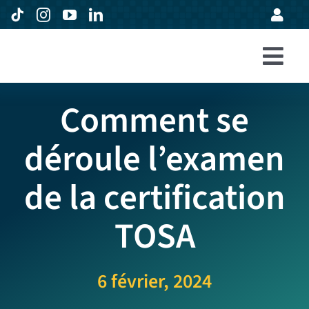
Passer
au
contenu
Togg
Accueil
Navi
Comment se
Formations
déroule l’examen
Entreprises
de la certification
Avis
Expertise
TOSA
À propos
6 février, 2024