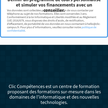
et simuler vos financements avec un
conseiller.
Vos données sont collectées par Clic Campus afin de vous contacter par
téléphone au sujet de nos formations. Elles sont conservées 3 ans.
Conformément à la loi Informatique et Libertés modifiée et au Règlement
(UE) 2016/679, vous disposez des droits d’accès, de rectification,
d’effacement, de portabilité de vos données en nous contactant à hello@clic-
campus.fr. Pour plus d’informations, veuillez consulter notre
politique de
confidentialité
.
Clic Compétences est un centre de formation
proposant des formations sur-mesure dans les
domaines de l’informatique et des nouvelles
technologies.