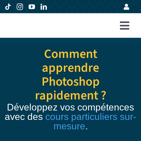
Passer
au
contenu
Togg
Accueil
Navi
Comment
Formations
apprendre
Entreprises
Photoshop
Avis
rapidement ?
Expertise
Développez vos compétences
À propos
avec des
cours particuliers sur-
mesure
.