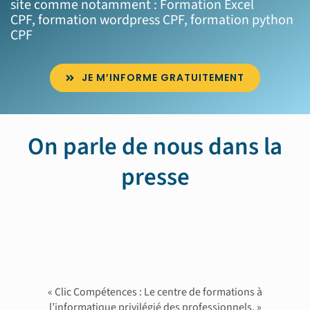
site comme notamment :
Formation Excel
CPF
,
formation wordpress CPF
,
formation python
CPF
JE M’INFORME GRATUITEMENT
On parle de nous dans la
presse
« Clic Compétences : Le centre de formations à
l’informatique privilégié des professionnels. »