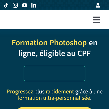
Passer
au
contenu
Togg
Accueil
Navi
Formation Photoshop
en
Formations
ligne, éligible au CPF
Entreprises
Avis
Expertise
À propos
Progressez
plus
rapidement
grâce à une
formation ultra-personnalisée
.