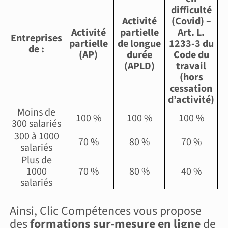
difficulté
Activité
(Covid) –
Activité
partielle
Art. L.
Entreprises
partielle
de longue
1233-3 du
de :
(AP)
durée
Code du
(APLD)
travail
(hors
cessation
d’activité)
Moins de
100 %
100 %
100 %
300 salariés
300 à 1000
70 %
80 %
70 %
salariés
Plus de
1000
70 %
80 %
40 %
salariés
Ainsi, Clic Compétences vous propose
des
formations sur-mesure en ligne
de