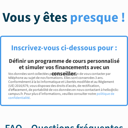
Vous y êtes
presque !
Inscrivez-vous ci-dessous pour :
Définir un programme de cours personnalisé
et simuler vos financements avec un
conseiller.
Vos données sont collectées par Clic Campus afin de vous contacter par
téléphone au sujet de nos formations. Elles sont conservées 3 ans.
Conformément à la loi Informatique et Libertés modifiée et au Règlement
(UE) 2016/679, vous disposez des droits d’accès, de rectification,
d’effacement, de portabilité de vos données en nous contactant à hello@clic-
campus.fr. Pour plus d’informations, veuillez consulter notre
politique de
confidentialité
.