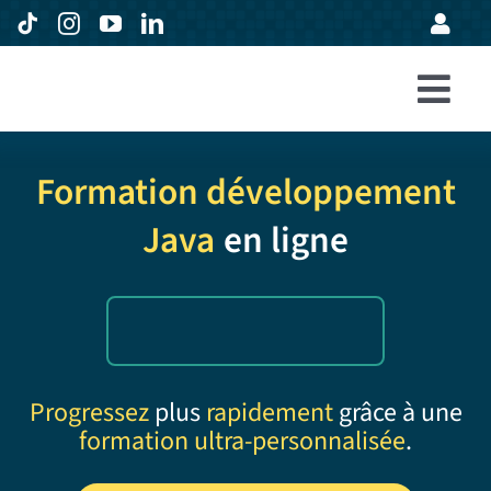
Passer
au
contenu
Togg
Accueil
Navi
Formation développement
Formations
Java
en ligne
Entreprises
Avis
Expertise
À propos
Progressez
plus
rapidement
grâce à une
formation ultra-personnalisée
.