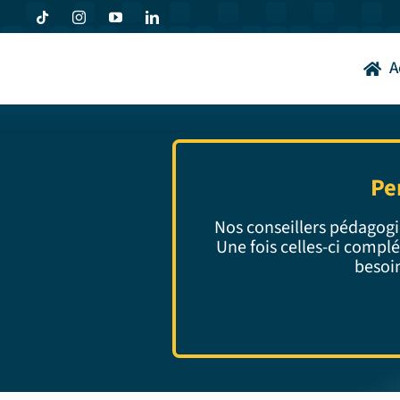
Passer
au
contenu
A
Pe
Nos conseillers pédagogi
Une fois celles-ci compl
besoin