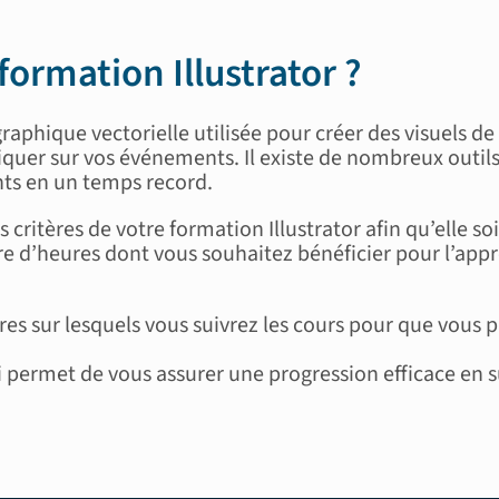
 formation
Illustrator
?
graphique vectorielle utilisée pour créer des
visuels de
er sur vos événements. Il existe de nombreux outils s
nts
en un temps
record
.
s
critères
de votre f
ormation
Illustrator
a
fin
qu
’elle
so
e d’heures
dont vous souhaitez béné
ficier pour
l’app
res sur lesquels vous suivrez les cours pour
que vous p
i permet de vous assurer une progression
efficace en 