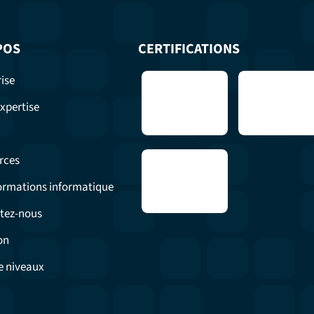
POS
CERTIFICATIONS
ise
xpertise
rces
formations informatique
tez-nous
on
e niveaux