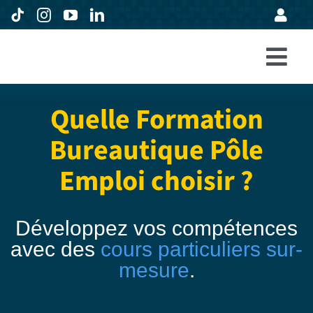
Passer
au
contenu
Togg
Accueil
Navi
Quelle Formation
Formations
Bureautique Pôle
Entreprises
Emploi choisir ?
Avis
Expertise
Développez vos compétences
avec des
cours particuliers sur-
À propos
mesure
.