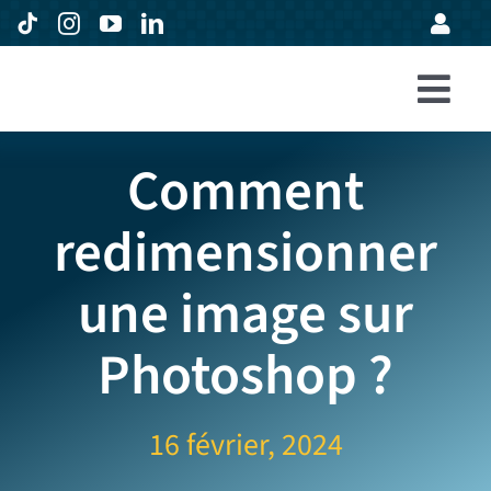
Passer
au
contenu
Togg
Accueil
Navi
Comment
Formations
redimensionner
Entreprises
une image sur
Avis
Expertise
Photoshop ?
À propos
16 février, 2024