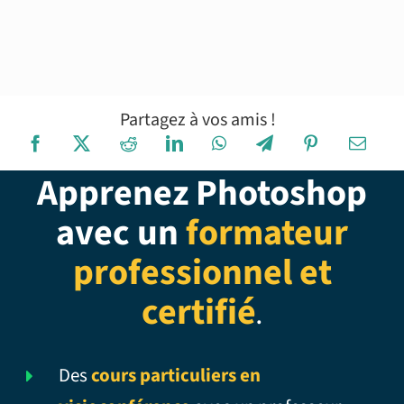
Partagez à vos amis !
Apprenez Photoshop
avec un
formateur
professionnel et
certifié
.
Des
cours particuliers en