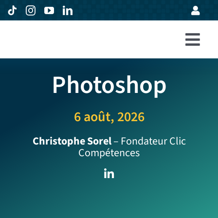
Passer
au
contenu
Togg
Accueil
Navi
Photoshop
Formations
Entreprises
6 août, 2026
Avis
Christophe Sorel
– Fondateur Clic
Compétences
Expertise
À propos