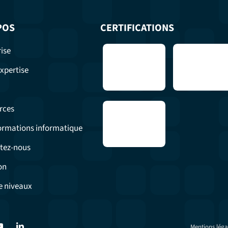
POS
CERTIFICATIONS
ise
xpertise
rces
formations informatique
tez-nous
on
e niveaux
Mentions léga