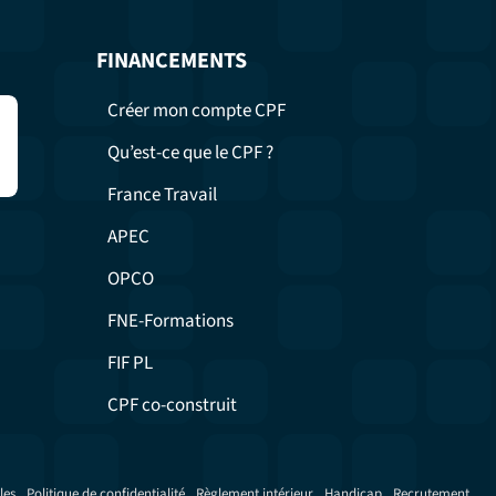
FINANCEMENTS
Créer mon compte CPF
Qu’est-ce que le CPF ?
France Travail
APEC
OPCO
FNE-Formations
FIF PL
CPF co-construit
les
Politique de confidentialité
Règlement intérieur
Handicap
Recrutement