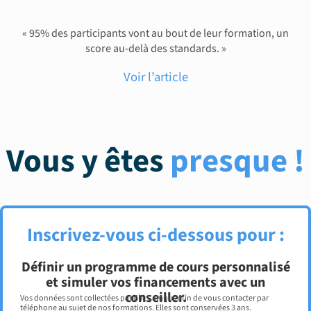
« 95% des participants vont au bout de leur formation, un
score au-delà des standards. »
Voir l’article
Vous y êtes
presque !
Inscrivez-vous ci-dessous pour :
Définir un programme de cours personnalisé
et simuler vos financements avec un
conseiller.
Vos données sont collectées par Clic Campus afin de vous contacter par
téléphone au sujet de nos formations. Elles sont conservées 3 ans.