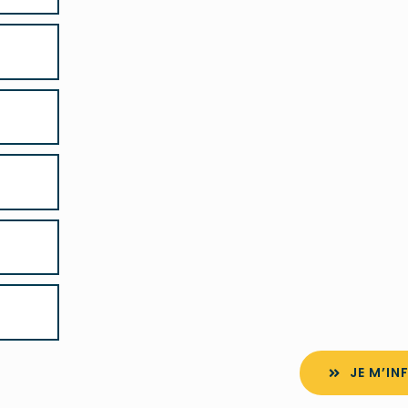
JE M’I