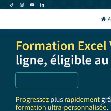
Passer
au
contenu
A
Formation Excel
ligne, éligible a
Progressez
plus
rapidement
grâ
formation ultra-personnalisée
.