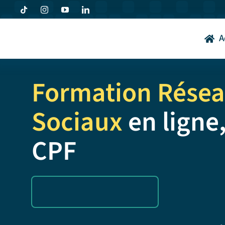
Passer
au
contenu
A
Formation Rése
Sociaux
en ligne,
CPF