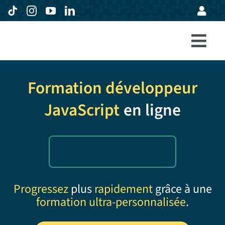
Passer
au
contenu
Togg
Accueil
Navi
Formation développeur
Formations
JavaScript
en ligne
Entreprises
Avis
Expertise
À propos
Progressez
plus
rapidement
grâce à une
formation ultra-personnalisée
.