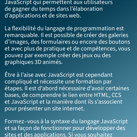
JavaScript
qui permettent aux utilisateurs
de
gagner du temps dans l’élaboration
d’applications et de sites web.
L
a flexibilité
du
langage de programmation
est
remarquabl
e. Il est possible
de créer des
galeries
d’images
, des formulaires
ou encore
des boutons
et avec plus d
e pratique et de
compétences
, vous
pouvez
par exemple
créer des jeux
ou des
graphiques 3D animés.
Être à l’aise avec JavaScript
est
cependant
compliqué et nécessite une
formation
par
étapes
.
Il est d’abord nécessaire d’avoir certaines
bases
,
de comprendre le lien entre HTML, CCS
et
JavaScript
et la manière dont ils s
’associent
pour présenter un site internet.
Formez
–
vous à la syntaxe du langage JavaScript
et sa façon de
fonctionner pour développer
des
sites et des applications.
Si vous souhaitez