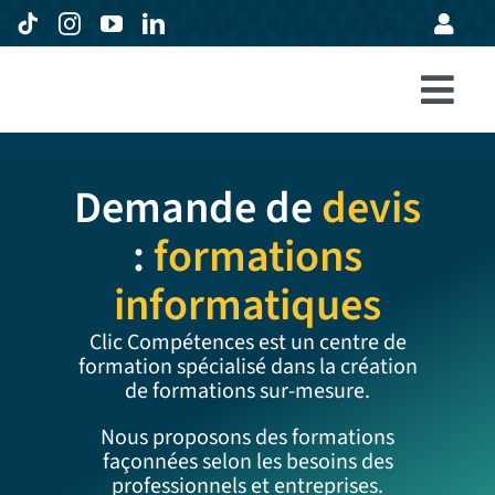
Passer
au
contenu
Togg
Accueil
Navi
Demande de
devis
Formations
:
formations
Entreprises
informatiques
Avis
Clic Compétences est un centre de
Expertise
formation spécialisé dans la création
de formations sur-mesure.
À propos
Nous proposons des formations
façonnées selon les besoins des
professionnels et entreprises.