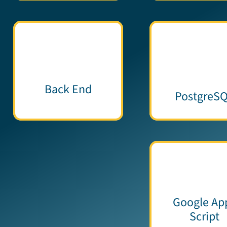
Back End
PostgreS
Google Ap
Script