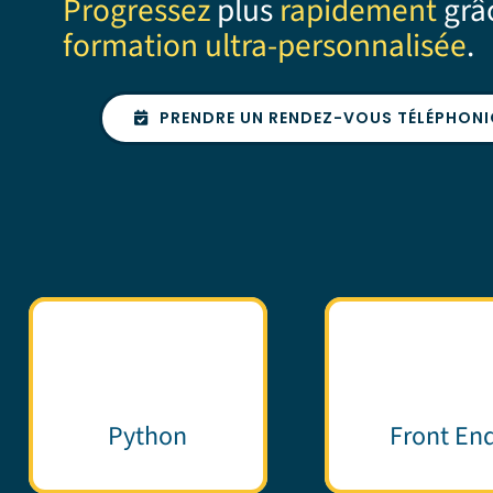
Progressez
plus
rapidement
grâ
formation ultra-personnalisée
.
PRENDRE UN RENDEZ-VOUS TÉLÉPHON
Python
Front En