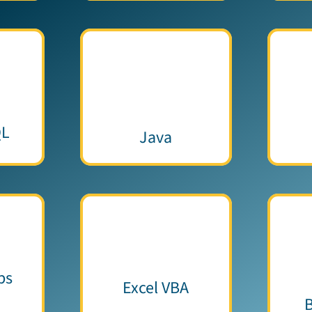
QL
Java
ps
Excel VBA