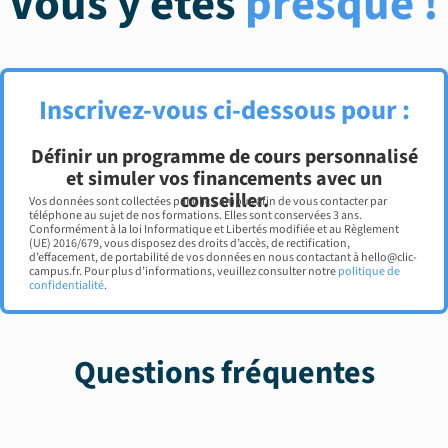
Vous y êtes
presque !
Inscrivez-vous ci-dessous pour :
Définir un programme de cours personnalisé
et simuler vos financements avec un
conseiller.
Vos données sont collectées par Clic Campus afin de vous contacter par
téléphone au sujet de nos formations. Elles sont conservées 3 ans.
Conformément à la loi Informatique et Libertés modifiée et au Règlement
(UE) 2016/679, vous disposez des droits d’accès, de rectification,
d’effacement, de portabilité de vos données en nous contactant à hello@clic-
campus.fr. Pour plus d’informations, veuillez consulter notre
politique de
confidentialité
.
Questions fréquentes