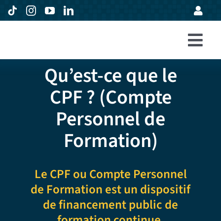
Passer
au
contenu
Togg
Accueil
Qu’est-ce que le
Navi
Formations
CPF ? (Compte
Entreprises
Personnel de
Avis
Formation)
Expertise
Le CPF ou Compte Personnel
À propos
de Formation est un dispositif
de financement public de
formation continue.