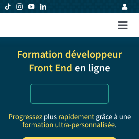
Passer
au
contenu
Togg
Accueil
Navi
Formation développeur
Formations
Front End
en ligne
Entreprises
Avis
Expertise
À propos
Progressez
plus
rapidement
grâce à une
formation ultra-personnalisée
.