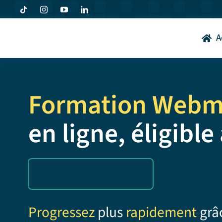
Passer
au
contenu
A
Formation Webm
en ligne, éligibl
Progressez
plus
rapidement
grâ