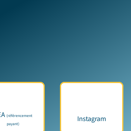
EA
(référencement
Instagram
payant)