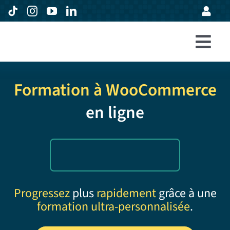
Passer
au
contenu
Togg
Accueil
Navi
Formation à WooCommerce
Formations
en ligne
Entreprises
Avis
Expertise
À propos
Progressez
plus
rapidement
grâce à une
formation ultra-personnalisée
.