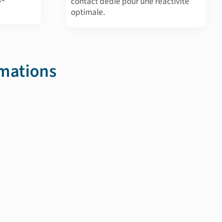
contact dédié pour une réactivité
optimale.
rmations