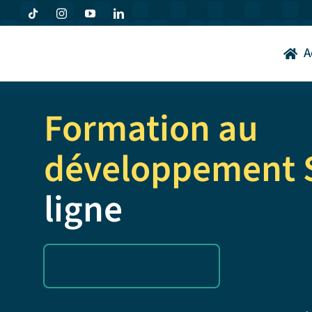
Passer
au
contenu
A
Formation au
développement 
ligne