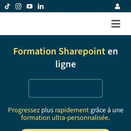
Passer
au
contenu
Togg
Accueil
Navi
Formation Sharepoint
en
Formations
ligne
Entreprises
Avis
Expertise
À propos
Progressez
plus
rapidement
grâce à une
formation ultra-personnalisée
.