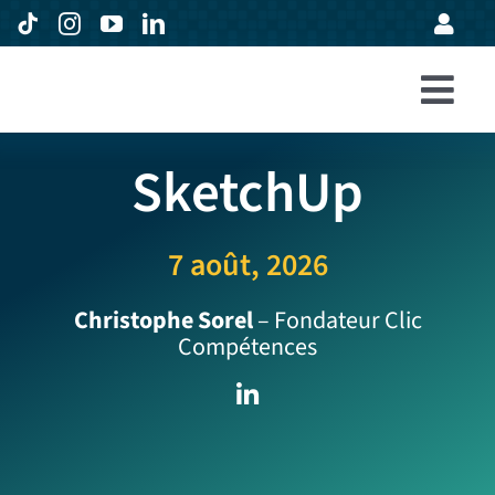
Passer
au
contenu
Togg
Accueil
Navi
SketchUp
Formations
Entreprises
7 août, 2026
Avis
Christophe Sorel
– Fondateur Clic
Compétences
Expertise
À propos