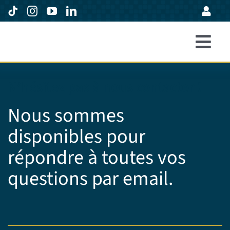
Passer
au
contenu
Togg
Accueil
Navi
N’hésitez pas à nous contacter !
Formations
Nous sommes
Entreprises
disponibles pour
Avis
répondre à toutes vos
Expertise
questions par email.
À propos