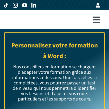
Passer
au
contenu
Togg
Accueil
Navi
Formations
Personnalisez votre formation
Entreprises
à Word :
Avis
Nos conseillers en formation se chargent
d’adapter votre formation grâce aux
Expertise
informations ci-dessous.
Une fois celles-ci
complétées, vous pourrez passer un test
À propos
de niveau qui nous permettra d’identifier
vos besoins et d’ajuster vos cours
particuliers et les supports de cours.