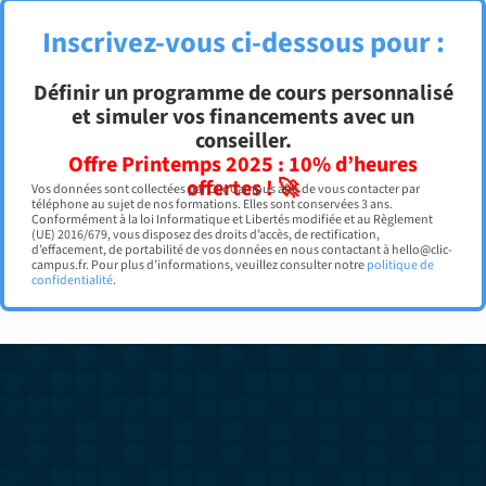
Inscrivez-vous ci-dessous pour :
Définir un programme de cours personnalisé
et simuler vos financements avec un
conseiller.
Offre Printemps 2025 : 10% d’heures
offertes ! 🚀
Vos données sont collectées par Clic Campus afin de vous contacter par
téléphone au sujet de nos formations. Elles sont conservées 3 ans.
Conformément à la loi Informatique et Libertés modifiée et au Règlement
(UE) 2016/679, vous disposez des droits d’accès, de rectification,
d’effacement, de portabilité de vos données en nous contactant à hello@clic-
campus.fr. Pour plus d’informations, veuillez consulter notre
politique de
confidentialité
.