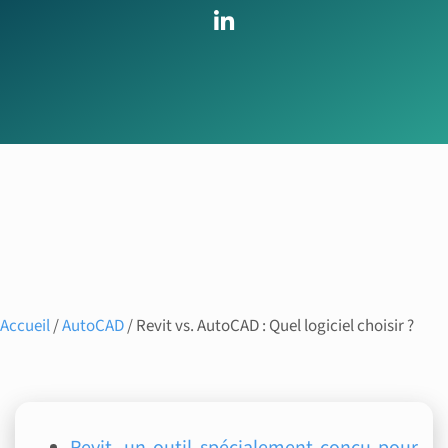
Accueil
/
AutoCAD
/ Revit vs. AutoCAD : Quel logiciel choisir ?
Revit, un outil spécialement conçu pour