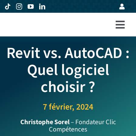
Passer
au
contenu
Togg
Accueil
Navi
Revit vs. AutoCAD :
Formations
Quel logiciel
Entreprises
choisir ?
Avis
Expertise
7 février, 2024
À propos
Christophe Sorel
– Fondateur Clic
Compétences