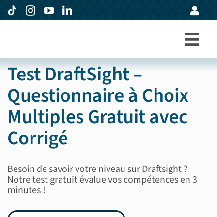
Passer
au
contenu
Togg
Accueil
Test DraftSight –
Navi
Formations
Questionnaire à Choix
Entreprises
Multiples Gratuit avec
Avis
Corrigé
Expertise
Besoin de savoir votre niveau sur Draftsight ?
À propos
Notre test gratuit évalue vos compétences en 3
minutes !