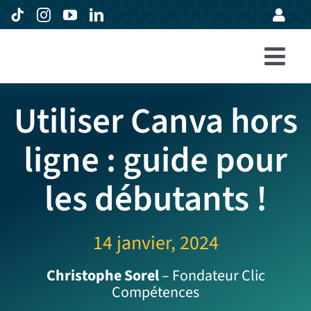
Passer
au
contenu
Togg
Accueil
Navi
Utiliser Canva hors
Formations
ligne : guide pour
Entreprises
les débutants !
Avis
Expertise
14 janvier, 2024
À propos
Christophe Sorel
– Fondateur Clic
Compétences