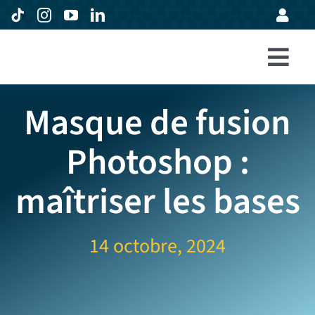
Passer
au
contenu
Togg
Accueil
Navi
Masque de fusion
Formations
Photoshop :
Entreprises
maîtriser les bases
Avis
Expertise
14 octobre, 2024
À propos