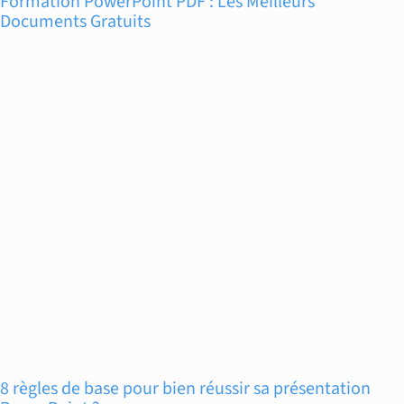
Formation PowerPoint PDF : Les Meilleurs
Documents Gratuits
8 règles de base pour bien réussir sa présentation