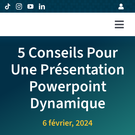
Passer
au
contenu
Togg
Accueil
Navi
5 Conseils Pour
Formations
Une Présentation
Entreprises
Powerpoint
Avis
Expertise
Dynamique
À propos
6 février, 2024