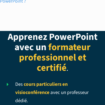
PowerPoint ?
Apprenez PowerPoint
avec un
formateur
professionnel et
certifié
.
Des
cours particuliers en
visioconférence
avec un professeur
dédié.