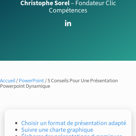
Christophe Sorel
– Fondateur Clic
Compétences
Accueil
/
PowerPoint
/ 5 Conseils Pour Une Présentation
Powerpoint Dynamique
Choisir un format de présentation adapté
Suivre une charte graphique