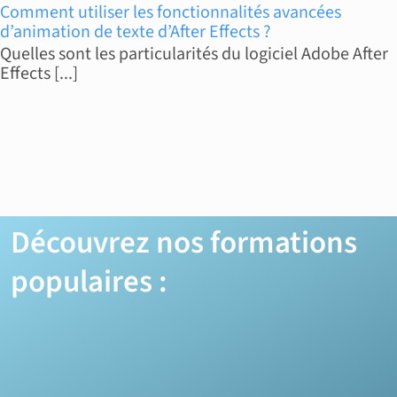
Comment utiliser les fonctionnalités avancées
d’animation de texte d’After Effects ?
Quelles sont les particularités du logiciel Adobe After
Effects [...]
Découvrez nos formations
populaires :