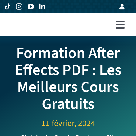
Passer
au
contenu
Togg
Accueil
Navi
Formation After
Formations
Effects PDF : Les
Entreprises
Meilleurs Cours
Avis
Expertise
Gratuits
À propos
11 février, 2024