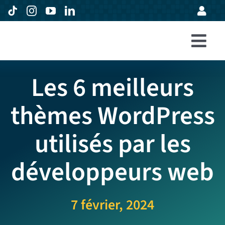
Passer
au
contenu
Togg
Accueil
Navi
Les 6 meilleurs
Formations
thèmes WordPress
Entreprises
utilisés par les
Avis
Expertise
développeurs web
À propos
7 février, 2024