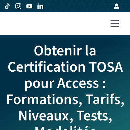
Passer
au
contenu
Togg
Accueil
Navi
Obtenir la
Formations
Certification TOSA
Entreprises
pour Access :
Avis
Expertise
Formations, Tarifs,
À propos
Niveaux, Tests,