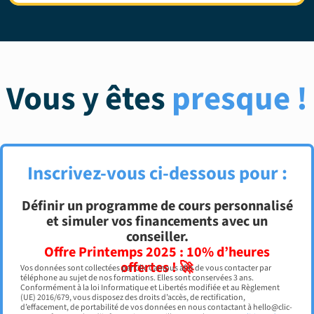
Vous y êtes
presque !
Inscrivez-vous ci-dessous pour :
Définir un programme de cours personnalisé
et simuler vos financements avec un
conseiller.
Offre Printemps 2025 : 10% d’heures
offertes ! 🚀
Vos données sont collectées par Clic Campus afin de vous contacter par
téléphone au sujet de nos formations. Elles sont conservées 3 ans.
Conformément à la loi Informatique et Libertés modifiée et au Règlement
(UE) 2016/679, vous disposez des droits d’accès, de rectification,
d’effacement, de portabilité de vos données en nous contactant à hello@clic-