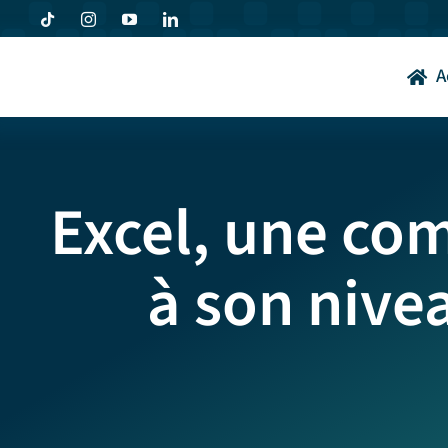
Passer
au
contenu
A
Excel, une co
à son nive