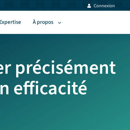
Connexion
Expertise
À propos
er précisément
 efficacité