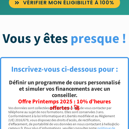
VÉRIFIER MON ÉLIGIBILITÉ À 100%
Vous y êtes
presque !
Inscrivez-vous ci-dessous pour :
Définir un programme de cours personnalisé
et simuler vos financements avec un
conseiller.
Offre Printemps 2025 : 10% d’heures
offertes ! 🚀
Vos données sont collectées par Clic Campus afin de vous contacter par
téléphone au sujet de nos formations. Elles sont conservées 3 ans.
Conformément à la loi Informatique et Libertés modifiée et au Règlement
(UE) 2016/679, vous disposez des droits d’accès, de rectification,
d’effacement, de portabilité de vos données en nous contactant à hello@clic-
campus.fr. Pour plus d’informations, veuillez consulter notre
politique de