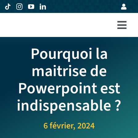
Passer
au
contenu
Togg
Accueil
Navi
Pourquoi la
Formations
maitrise de
Entreprises
Powerpoint est
Avis
Expertise
indispensable ?
À propos
6 février, 2024