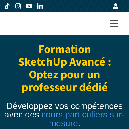
Passer
au
contenu
Togg
Accueil
Navi
Formation
Formations
SketchUp Avancé :
Entreprises
Optez pour un
Avis
professeur dédié
Expertise
À propos
Développez vos compétences
avec des
cours particuliers sur-
mesure
.