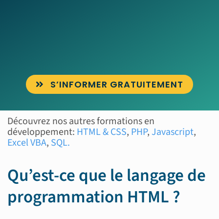
S’INFORMER GRATUITEMENT
Découvrez nos autres formations en
développement:
HTML & CSS
,
PHP
,
Javascript
,
Excel VBA
,
SQL.
Qu’est-ce que le langage de
programmation HTML ?