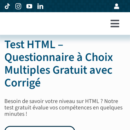
Passer
au
contenu
Togg
Accueil
Test HTML –
Navi
Formations
Questionnaire à Choix
Entreprises
Multiples Gratuit avec
Avis
Corrigé
Expertise
Besoin de savoir votre niveau sur HTML ? Notre
À propos
test gratuit évalue vos compétences en quelques
minutes !