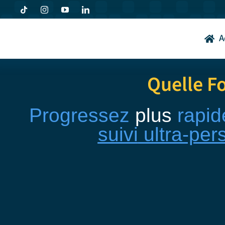
Passer
au
contenu
A
Quelle F
Progressez
plus
rapid
suivi
ultra-per