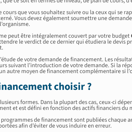
 que ce soit en termes de niveau, de plan de cours, d’é
 de cours que vous souhaitez suivre ou la ceux qui se 
ncerné. Vous devez également soumettre une demande de
 l’organisme.
anisme peut être intégralement couvert par votre budget
endre le verdict de ce dernier qui étudiera le devis pr
t.
 l’étude de votre demande de financement. Les résult
ours suivant l’introduction de votre demande. Si la rép
 un autre moyen de financement complémentaire si l’or
inancement choisir ?
lusieurs formes. Dans la plupart des cas, ceux-ci dép
ent et est défini en fonction des actifs financiers d
x programmes de financement sont publiées chaque anné
tées afin d’éviter de vous induire en erreur.