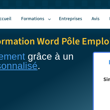
ccueil
Formations
Entreprises
Avis
ormation Word Pôle Emploi 
ement
grâce à un
sonnalisé
.
Si