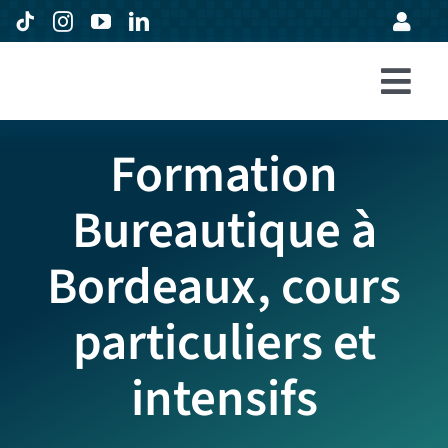
Passer
au
contenu
Togg
Accueil
Navi
Formation
Formations
Bureautique à
Entreprises
Bordeaux, cours
Avis
Expertise
particuliers et
À propos
intensifs