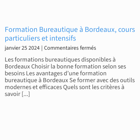
Formation Bureautique à Bordeaux, cours
particuliers et intensifs
sur
janvier 25 2024
|
Commentaires fermés
Formation
Les formations bureautiques disponibles à
Bureautique
Bordeaux Choisir la bonne formation selon ses
besoins Les avantages d’une formation
à
bureautique à Bordeaux Se former avec des outils
Bordeaux,
modernes et efficaces Quels sont les critères à
cours
savoir [...]
particuliers
et
intensifs