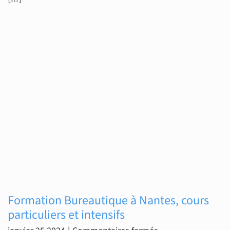
bureautiques
pour
les
professionnels
Formation Bureautique à Nantes, cours
particuliers et intensifs