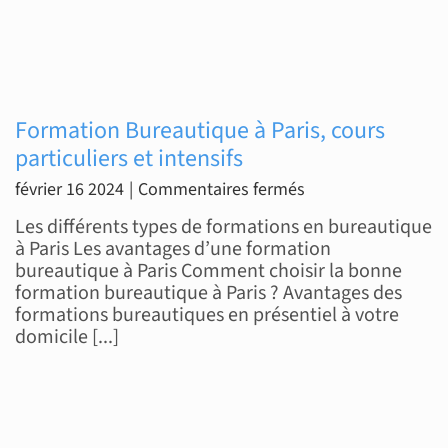
Formation Bureautique à Paris, cours
particuliers et intensifs
sur
février 16 2024
|
Commentaires fermés
Formation
Les différents types de formations en bureautique
Bureautique
à Paris Les avantages d’une formation
bureautique à Paris Comment choisir la bonne
à
formation bureautique à Paris ? Avantages des
Paris,
formations bureautiques en présentiel à votre
cours
domicile [...]
particuliers
et
intensifs