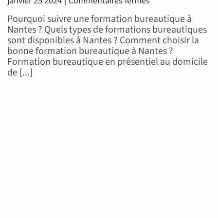
sur
janvier 25 2024
|
Commentaires fermés
Formation
Pourquoi suivre une formation bureautique à
Bureautique
Nantes ? Quels types de formations bureautiques
sont disponibles à Nantes ? Comment choisir la
à
bonne formation bureautique à Nantes ?
Nantes,
Formation bureautique en présentiel au domicile
cours
de [...]
particuliers
et
intensifs