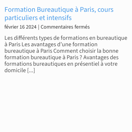
Formation Bureautique à Paris, cours
particuliers et intensifs
sur
février 16 2024
|
Commentaires fermés
Formation
Les différents types de formations en bureautique
Bureautique
à Paris Les avantages d’une formation
bureautique à Paris Comment choisir la bonne
à
formation bureautique à Paris ? Avantages des
Paris,
formations bureautiques en présentiel à votre
cours
domicile [...]
particuliers
et
intensifs