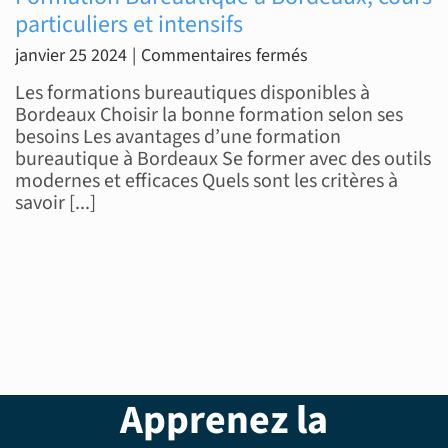
particuliers et intensifs
sur
janvier 25 2024
|
Commentaires fermés
Formation
Les formations bureautiques disponibles à
Bureautique
Bordeaux Choisir la bonne formation selon ses
besoins Les avantages d’une formation
à
bureautique à Bordeaux Se former avec des outils
Bordeaux,
modernes et efficaces Quels sont les critères à
cours
savoir [...]
particuliers
et
intensifs
Apprenez la