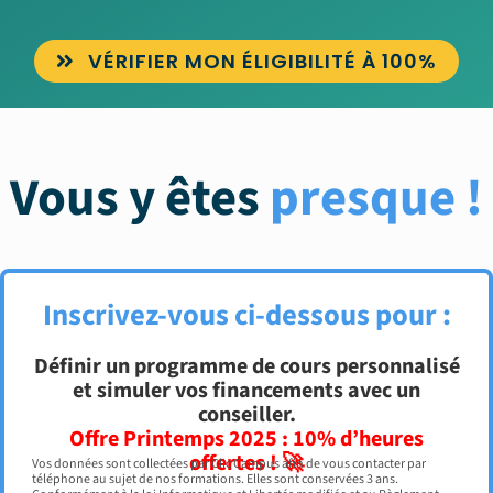
VÉRIFIER MON ÉLIGIBILITÉ À 100%
Vous y êtes
presque !
Inscrivez-vous ci-dessous pour :
Définir un programme de cours personnalisé
et simuler vos financements avec un
conseiller.
Offre Printemps 2025 : 10% d’heures
offertes ! 🚀
Vos données sont collectées par Clic Campus afin de vous contacter par
téléphone au sujet de nos formations. Elles sont conservées 3 ans.