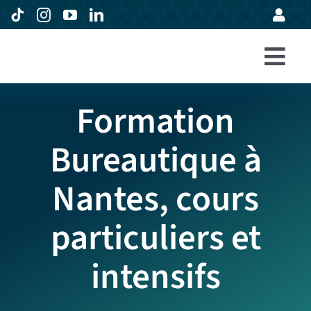
Passer
au
contenu
Togg
Accueil
Navi
Formation
Formations
Bureautique à
Entreprises
Nantes, cours
Avis
Expertise
particuliers et
À propos
intensifs