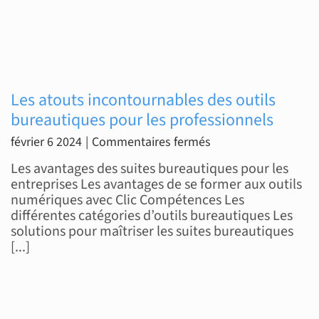
Les atouts incontournables des outils
bureautiques pour les professionnels
sur
février 6 2024
|
Commentaires fermés
Les
Les avantages des suites bureautiques pour les
atouts
entreprises Les avantages de se former aux outils
numériques avec Clic Compétences Les
incontournables
différentes catégories d’outils bureautiques Les
des
solutions pour maîtriser les suites bureautiques
outils
[...]
bureautiques
pour
les
professionnels