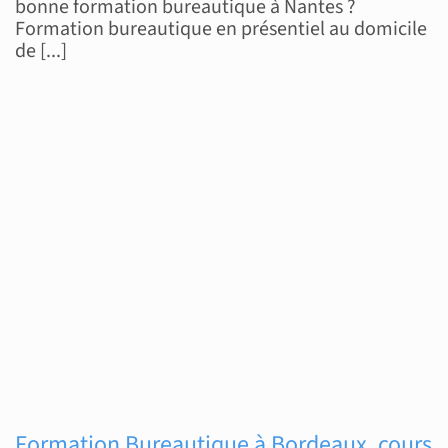
bonne formation bureautique à Nantes ?
Nantes,
Formation bureautique en présentiel au domicile
cours
de [...]
particuliers
et
intensifs
Formation Bureautique à Bordeaux, cours