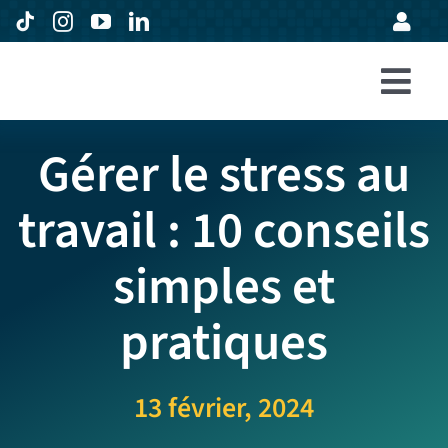
Passer
au
contenu
Togg
Accueil
Navi
Gérer le stress au
Formations
travail : 10 conseils
Entreprises
simples et
Avis
Expertise
pratiques
À propos
13 février, 2024