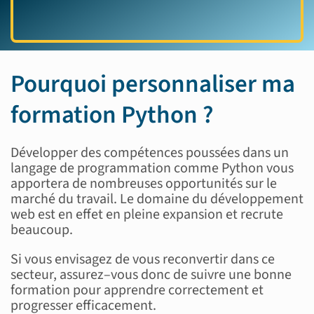
Pourquoi personnaliser ma
formation
Python
?
Développer des compétences pou
ssées
dans un
langage de programmation comme
Python
vous
apportera de
n
ombreuses opportunités sur
le
marché du travail.
Le
domaine
du
développe
ment
web est en effet en plein
e exp
ansion
et recrute
beaucoup.
Si vous envisagez de vo
us
reconvertir dans
ce
secteur, assurez
–
vous don
c de suivre une
bonne
formation pour apprendre correctemen
t et
pro
gresser
efficacement
.