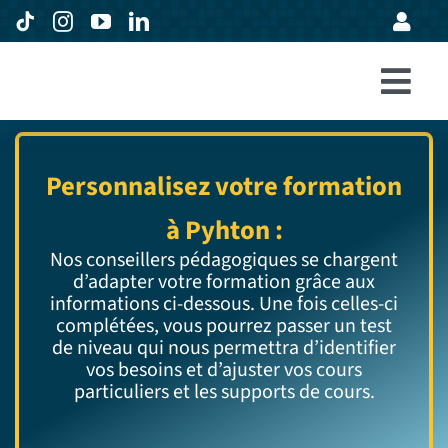
Passer
au
contenu
Togg
Accueil
Navi
Formations
Personnalisez votre formation
Entreprises
à Pyhton :
Nos conseillers pédagogiques se chargent
Avis
d’adapter votre formation grâce aux
informations ci-dessous.
Une fois celles-ci
Expertise
complétées, vous pourrez passer un test
de niveau qui nous permettra d’identifier
À propos
vos besoins et d’ajuster vos cours
particuliers et les supports de cours.