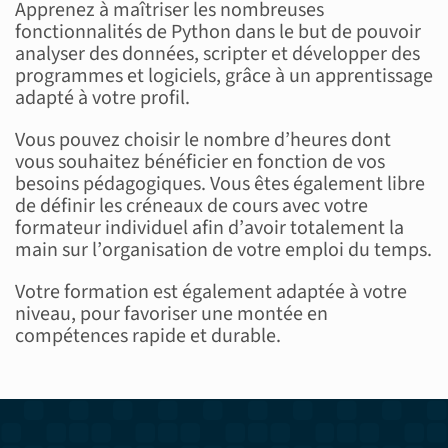
Apprenez à maîtriser les nombreuses
fonctionnalités
de Pytho
n
dans le but de pouvoir
an
alyser de
s données, scripter et développer des
progr
ammes et logiciels
, grâce à un
apprentissage
adapté à votre profil.
Vous pouvez choisir le nom
bre d
’
heure
s dont
vous souhaite
z béné
ficier en fonction de vos
besoins
pédagogiques
. Vous êtes ég
alement libre
de définir les crén
eaux de cour
s
avec votre
formateur individuel
afin d
’
avoir
totalement
la
main
su
r l
’
organisation de v
otre emploi du
temps.
Votre
forma
tion
est
également adaptée à vot
re
niveau
,
pour
favoriser une monté
e en
compétences rapide
et durable
.