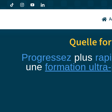
Passer
au
contenu
A
Quelle fo
Progressez
plus
rap
une
formation
ultra