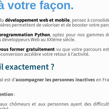
à votre façon.
 du
développement web et mobile
, pensez à consoli
ières permettent de valoriser et de booster votre par
 programmation Python
, optez pour nos gammes d
des développeurs Web au XXIème siècle.
vous former gratuitement
vu que votre parcours est
conversion accélère votre retour à l’activité.
-il exactement ?
l est d’
accompagner les personnes inactives
en Fra
ention
:
és aux chômeurs et aux personnes ayant des difficu
rché.