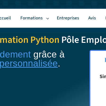
ccueil
Formations
Entreprises
Avis
rmation Python
Pôle Emploi
idement
grâce à
-personnalisée
.
Si