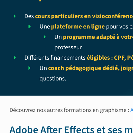
Des
cours particuliers en visioconférenc
Une
plateforme en ligne
pour vos e
Un
programme adapté à votre
professeur.
Différents financements
éligibles : CPF,
Un
coach pédagogique dédié, joign
questions.
Découvrez nos autres formations en graphisme :
Adobe After Effects et ses m