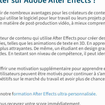
ter sur Adobe After Effects ?
oir de nombreux avantages pour les créateurs de conten
utilise le logiciel pour leur travail ou leurs projets pe
en matière de post-production vidéo, à mieux comprendr
ur de contenu qui utilise After Effects pour créer des
s, telles que les animations de texte en 3D. En appren
s plus attrayantes. De même, un étudiant en design grap
des. En testant son niveau de compétence, il peut iden
ut offrir une motivation supplémentaire pour apprendr
tilisateurs peuvent être motivés pour continuer à s’am
mpétitifs sur le marché du travail et avoir plus de chan
notre f
ormation
After Effects
ultra-personnalisée.
vous recevrez votre score immédiatement.