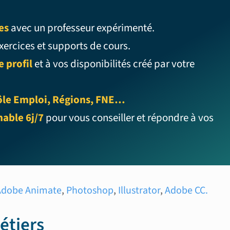
es
avec un professeur expérimenté.
xercices et supports de cours.
 profil
et à vos disponibilités créé par votre
 Pôle Emploi, Régions, FNE…
able 6j/7
pour vous conseiller et répondre à vos
Adobe Animate
,
Photoshop
,
Illustrator
,
Adobe CC.
étiers