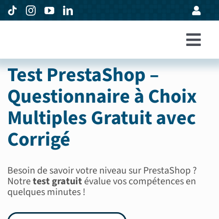
Passer
au
contenu
Togg
Accueil
Test PrestaShop –
Navi
Formations
Questionnaire à Choix
Entreprises
Multiples Gratuit avec
Avis
Corrigé
Expertise
Besoin de savoir votre niveau sur PrestaShop ?
À propos
Notre
test gratuit
évalue vos compétences en
quelques minutes !